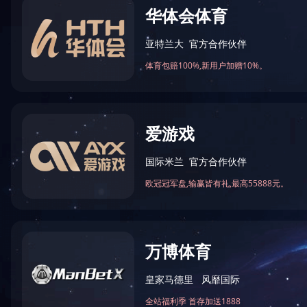
热烈祝贺
乐竟网页版-乐竟（中国）
乐竟网页版-乐竟（中国）
相关
电话：027-87267909
邮箱：goldent2010@126.com
官方
地址：武汉市江夏区庙山大道9号东湖高新
产业创新基地13#厂房501室
地址：武汉市江夏区庙山大