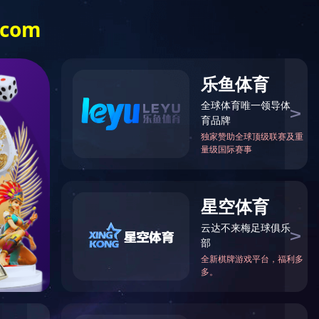
搜 索
咨询电话：027-87267909
-乐竟（中国）